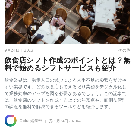
9月24日 | 2023
その他
飲食店シフト作成のポイントとは？無
料で始めるシフトサービスも紹介
飲食業界は、労働人口の減少による人手不足の影響を受けや
すい業界です。どの飲食店もできる限り業務をデジタル化し
て業務効率のアップを図る必要があるでしょう。この記事で
は、飲食店のシフトを作成する上での注意点や、面倒な管理
の課題を無料で解決できるツールなどを紹介します。
Oplus編集部
9月24日2023年