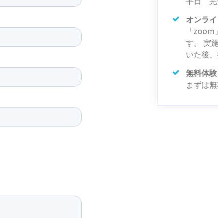
平日 完
オンライ
「zoo
す。 実
いた後、
無料体験
まずは無