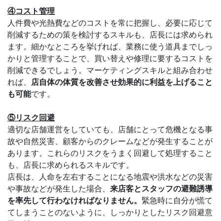
④コスト管理
人件費や光熱費などのコストを常に把握し、必要に応じて
削減するための策を検討するスキルも、店長には求められ
ます。細かなところを挙げれば、業務に使う道具までしっ
かりと管理することで、買い替えや修理に要するコストを
削減できるでしょう。マーケティングスキルと組み合わせ
れば、
店自体の体質を改善させ効果的に利益を上げること
も可能
です。
⑤リスク回避
適切な店舗運営をしていても、店舗にとって危機となる事
故や自然災害、顧客からのクレームなどが発生することが
あります。これらのリスクをうまく回避して処理すること
も、店長に求められるスキルです。
店長は、人命を左右することになる地震や洪水などの災害
や事故などが発生した場合、
来店客とスタッフの避難誘導
を率先して行わなければなりません。
緊急時に自分が慌て
てしまうことのないように、しっかりとしたリスク回避意